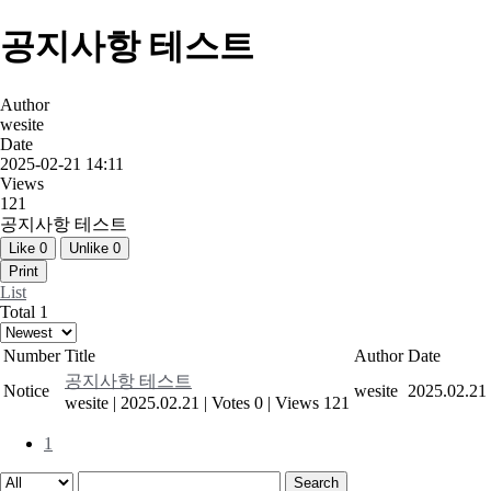
공지사항 테스트
Author
wesite
Date
2025-02-21 14:11
Views
121
공지사항 테스트
Like
0
Unlike
0
Print
List
Total 1
Number
Title
Author
Date
공지사항 테스트
Notice
wesite
2025.02.21
wesite
|
2025.02.21
|
Votes 0
|
Views 121
1
Search