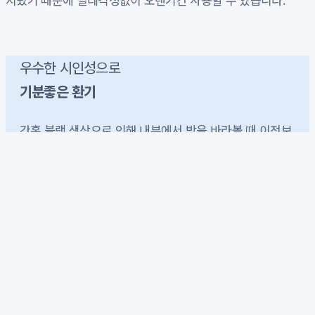
우수한 시인성으로
기분좋은 환기
간혹 블랙 색상으로 인해 내부에서 밖을 바라볼 때 이전보
다 시인성이 떨어질까 걱정하는 분들도 있지만, 오히려 햇
빛을 흡수하는 색상이라 은색의 알루미늄 방충망에 비해
교체 후 방충망이 있는 듯 없는듯한 시인성을 경험하실 수
있습니다
모헤어와 물구멍까지 완벽
하게
저희 방충망대장에서는 더욱 확실한 벌레 차단 효과와 방
충망 의 수명을 위해 시공 시, 기존의 모헤어 제거 및 국산